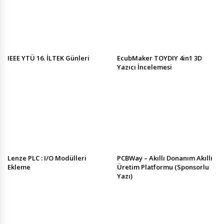
IEEE YTÜ 16. İLTEK Günleri
EcubMaker TOYDIY 4in1 3D
Yazıcı İncelemesi
Lenze PLC : I/O Modülleri
PCBWay – Akıllı Donanım Akıllı
Ekleme
Üretim Platformu (Sponsorlu
Yazı)