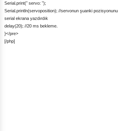
Serial.print(" servo: ");
Serial.println(servoposition); //servonun şuanki pozisyonunu
serial ekrana yazdırdık
delay(20); //20 ms bekleme.
}</pre>
[/php]