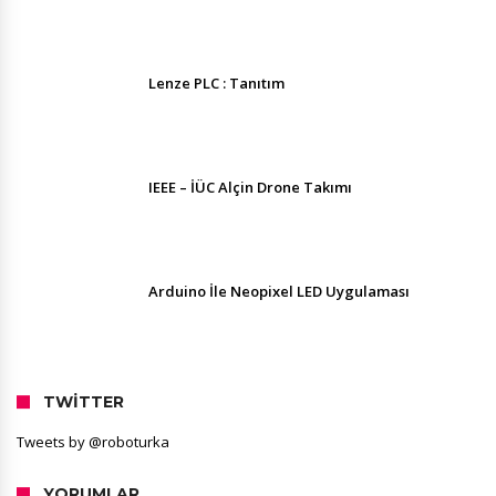
Lenze PLC : Tanıtım
IEEE – İÜC Alçin Drone Takımı
Arduino İle Neopixel LED Uygulaması
TWITTER
Tweets by @roboturka
YORUMLAR