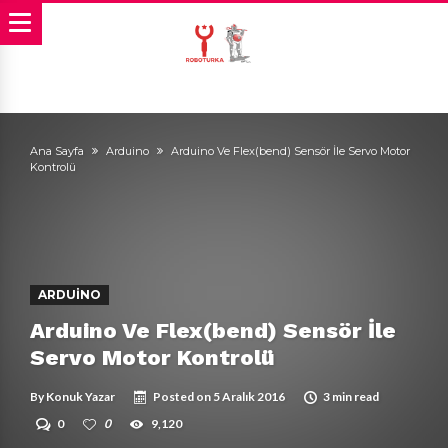
Ana Sayfa
Arduino
Arduino Ve Flex(bend) Sensör İle Servo Motor
Kontrolü
ARDUINO
Arduino Ve Flex(bend) Sensör İle
Servo Motor Kontrolü
By
Konuk Yazar
Posted on
5 Aralık 2016
3 min read
0
0
9,120