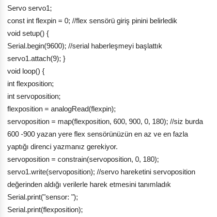
Servo servo1;
const int flexpin = 0; //flex sensörü giriş pinini belirledik
void setup() {
Serial.begin(9600); //serial haberleşmeyi başlattık
servo1.attach(9); }
void loop() {
int flexposition;
int servoposition;
flexposition = analogRead(flexpin);
servoposition = map(flexposition, 600, 900, 0, 180); //siz burda
600 -900 yazan yere flex sensörünüzün en az ve en fazla
yaptığı direnci yazmanız gerekiyor.
servoposition = constrain(servoposition, 0, 180);
servo1.write(servoposition); //servo hareketini servoposition
değerinden aldığı verilerle harek etmesini tanımladık
Serial.print("sensor: ");
Serial.print(flexposition);