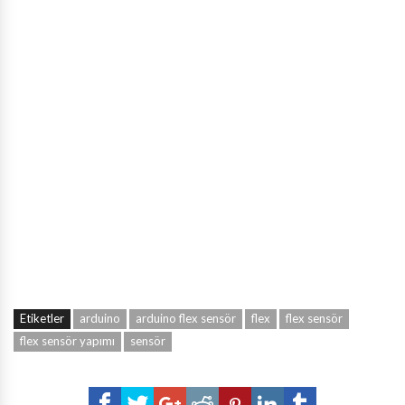
Etiketler
arduino
arduino flex sensör
flex
flex sensör
flex sensör yapımı
sensör