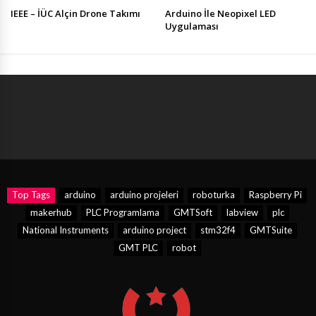
IEEE – İÜC Alçin Drone Takımı
Arduino İle Neopixel LED
Uygulaması
Top Tags
arduino
arduino projeleri
roboturka
Raspberry Pi
makerhub
PLC Programlama
GMTSoft
labview
plc
National Instruments
arduino project
stm32f4
GMTSuite
GMT PLC
robot