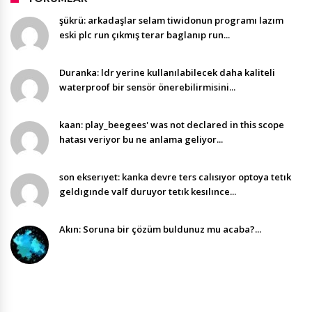
şükrü: arkadaşlar selam tiwidonun programı lazım
eski plc run çıkmış terar baglanıp run...
Duranka: ldr yerine kullanılabilecek daha kaliteli
waterproof bir sensör önerebilirmisini...
kaan: play_beegees' was not declared in this scope
hatası veriyor bu ne anlama geliyor...
son ekserıyet: kanka devre ters calısıyor optoya tetık
geldıgınde valf duruyor tetık kesılınce...
Akın: Soruna bir çözüm buldunuz mu acaba?...