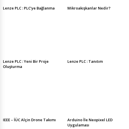
Lenze PLC : PLC’ye Bağlanma
Mikroakışkanlar Nedir?
Lenze PLC : Yeni Bir Proje
Lenze PLC : Tanıtım
Oluşturma
IEEE – İÜC Alçin Drone Takımı
Arduino İle Neopixel LED
Uygulaması