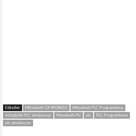
Etiketler
Mitsubishi GX WORKS2
Mitsubishi PLC Programlama
mitsubishi PLC simülasyon
Mıtsubıshı Plc
plc
PLC Programlama
plc simülasyon