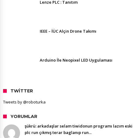
Lenze PLC : Tanıtım
IEEE – İÜC Alçin Drone Takımı
Arduino İle Neopixel LED Uygulaması
TWITTER
Tweets by @roboturka
YORUMLAR
şükrü: arkadaşlar selam tiwidonun programı lazım eski
plc run çıkmış terar baglanıp run...