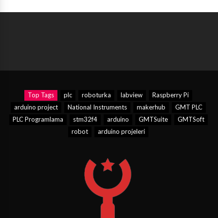
Top Tags
plc
roboturka
labview
Raspberry Pi
arduino project
National Instruments
makerhub
GMT PLC
PLC Programlama
stm32f4
arduino
GMTSuite
GMTSoft
robot
arduino projeleri