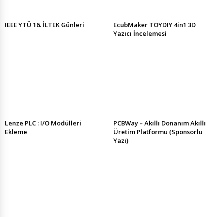
IEEE YTÜ 16. İLTEK Günleri
EcubMaker TOYDIY 4in1 3D
Yazıcı İncelemesi
Lenze PLC : I/O Modülleri
PCBWay – Akıllı Donanım Akıllı
Ekleme
Üretim Platformu (Sponsorlu
Yazı)