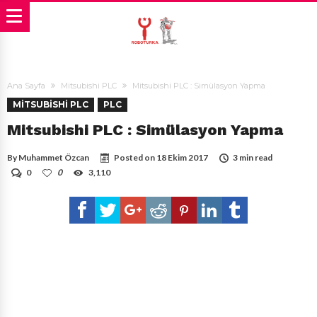
Ana Sayfa
Mitsubishi PLC
Mitsubishi PLC : Simülasyon Yapma
MITSUBISHI PLC
PLC
Mitsubishi PLC : Simülasyon Yapma
By
Muhammet Özcan
Posted on
18 Ekim 2017
3 min read
0
0
3,110