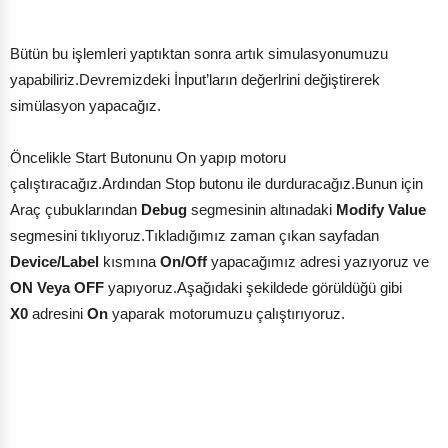
Bütün bu işlemleri yaptıktan sonra artık simulasyonumuzu
yapabiliriz.Devremizdeki İnput’ların değerlrini değiştirerek
simülasyon yapacağız.
Öncelikle Start Butonunu On yapıp motoru
çalıştıracağız.Ardından Stop butonu ile durduracağız.Bunun için
Araç çubuklarından
Debug
segmesinin altınadaki
Modify Value
segmesini tıklıyoruz.Tıkladığımız zaman çıkan sayfadan
Device/Label
kısmına
On/Off
yapacağımız adresi yazıyoruz ve
ON Veya OFF
yapıyoruz.Aşağıdaki şekildede görüldüğü gibi
X0
adresini
On
yaparak motorumuzu çalıştırıyoruz.