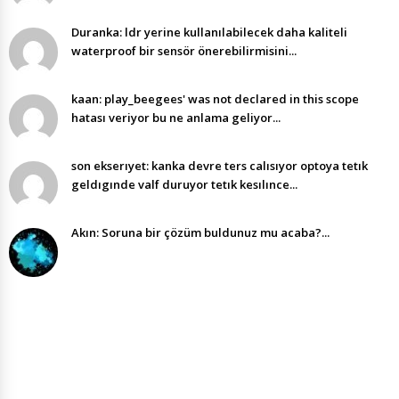
Duranka: ldr yerine kullanılabilecek daha kaliteli
waterproof bir sensör önerebilirmisini...
kaan: play_beegees' was not declared in this scope
hatası veriyor bu ne anlama geliyor...
son ekserıyet: kanka devre ters calısıyor optoya tetık
geldıgınde valf duruyor tetık kesılınce...
Akın: Soruna bir çözüm buldunuz mu acaba?...