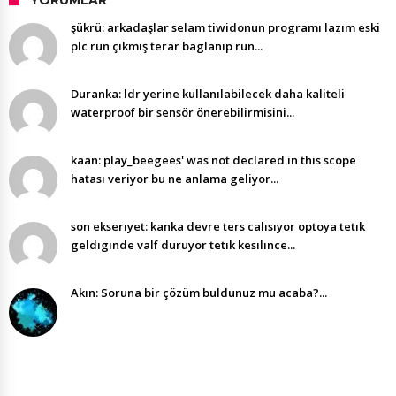
YORUMLAR
şükrü: arkadaşlar selam tiwidonun programı lazım eski
plc run çıkmış terar baglanıp run...
Duranka: ldr yerine kullanılabilecek daha kaliteli
waterproof bir sensör önerebilirmisini...
kaan: play_beegees' was not declared in this scope
hatası veriyor bu ne anlama geliyor...
son ekserıyet: kanka devre ters calısıyor optoya tetık
geldıgınde valf duruyor tetık kesılınce...
Akın: Soruna bir çözüm buldunuz mu acaba?...