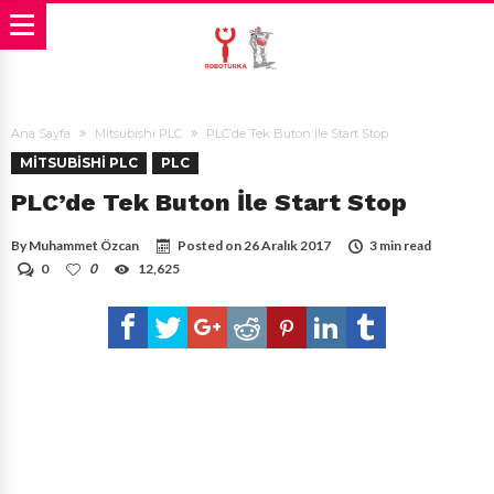
Ana Sayfa
Mitsubishi PLC
PLC’de Tek Buton İle Start Stop
MITSUBISHI PLC
PLC
PLC’de Tek Buton İle Start Stop
By
Muhammet Özcan
Posted on
26 Aralık 2017
3 min read
0
0
12,625