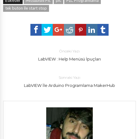
Etiketler
Mıtsubıshı Plc
plc
PLC Programlama
tek buton ile start stop
Önceki Yazı
LabVIEW : Help Menüsü İpuçları
Sonraki Yazı
LabVIEW İle Arduino Programlama MakerHub