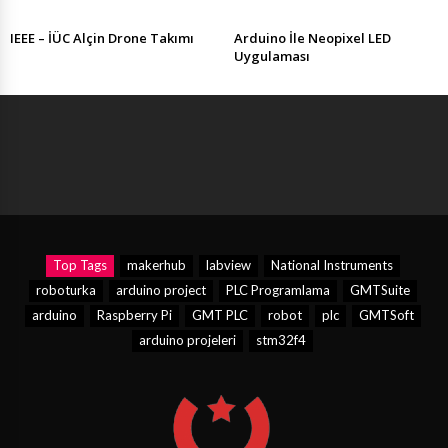
IEEE – İÜC Alçin Drone Takımı
Arduino İle Neopixel LED
Uygulaması
Top Tags
makerhub
labview
National Instruments
roboturka
arduino project
PLC Programlama
GMTSuite
arduino
Raspberry Pi
GMT PLC
robot
plc
GMTSoft
arduino projeleri
stm32f4