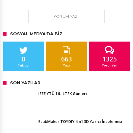
YORUM YAZ !
SOSYAL MEDYA'DA BIZ
0
663
1325
Takipçi
Yazı
Yorumlar
SON YAZILAR
IEEE YTÜ 16. İLTEK Günleri
EcubMaker TOYDIY 4in1 3D Yazıcı İncelemesi