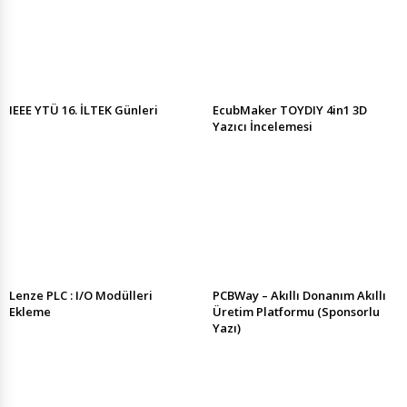
IEEE YTÜ 16. İLTEK Günleri
EcubMaker TOYDIY 4in1 3D
Yazıcı İncelemesi
Lenze PLC : I/O Modülleri
PCBWay – Akıllı Donanım Akıllı
Ekleme
Üretim Platformu (Sponsorlu
Yazı)