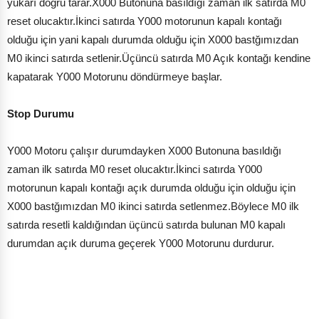
yukarı doğru tarar.X000 Butonuna basıldığı zaman ilk satırda M0
reset olucaktır.İkinci satırda Y000 motorunun kapalı kontağı
olduğu için yani kapalı durumda olduğu için X000 bastğımızdan
M0 ikinci satırda setlenir.Üçüncü satırda M0 Açık kontağı kendine
kapatarak Y000 Motorunu döndürmeye başlar.
Stop Durumu
Y000 Motoru çalışır durumdayken X000 Butonuna basıldığı
zaman ilk satırda M0 reset olucaktır.İkinci satırda Y000
motorunun kapalı kontağı açık durumda olduğu için olduğu için
X000 bastğımızdan M0 ikinci satırda setlenmez.Böylece M0 ilk
satırda resetli kaldığından üçüncü satırda bulunan M0 kapalı
durumdan açık duruma geçerek Y000 Motorunu durdurur.