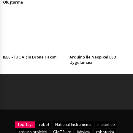
Oluşturma
IEEE – İÜC Alçin Drone Takımı
Arduino İle Neopixel LED
Uygulaması
Top Tags
robot
National Instruments
makerhub
arduino projeleri
GMTSuite
labview
roboturka