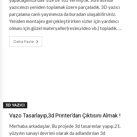
yapacağımıza dair size bir söz vermiştik. Sonrasında
yazıcımızı yeniden toplamak üzere parçaladık. 3D yazıcı
parçalama canlı yayınımıza da buradan ulaşabilirsiniz.
Yeniden montajını gerçekleştirirken sizler için yardımcı
olması için güzel materyaller(resim,video vb.) topladık. …
Daha Fazla
3D YAZICI
Vazo Tasarlayıp,3d Printer’dan Çıktısını Almak !
Merhaba arkadaşlar, Bu projede 3d tasarımlar yapıp,21.
yüzyılın sanayi devrimi olarak da adlandırılan 3d