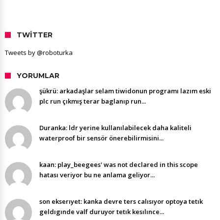
TWITTER
Tweets by @roboturka
YORUMLAR
şükrü: arkadaşlar selam tiwidonun programı lazım eski
plc run çıkmış terar baglanıp run...
Duranka: ldr yerine kullanılabilecek daha kaliteli
waterproof bir sensör önerebilirmisini...
kaan: play_beegees' was not declared in this scope
hatası veriyor bu ne anlama geliyor...
son ekserıyet: kanka devre ters calısıyor optoya tetık
geldıgınde valf duruyor tetık kesılınce...