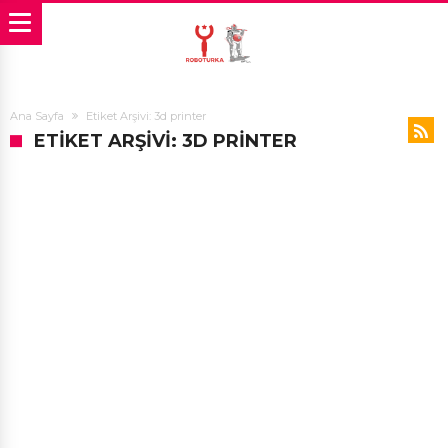
Ana Sayfa
Etiket Arşivi: 3d printer
ETIKET ARŞIVI: 3D PRINTER