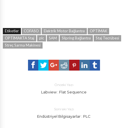
Etiketler
COFASO
Elektrik Motor Bağlantısı
OPTİMAK
OPTİMAKTA Staj
plc
SAM
Slipring Bağlantısı
Staj Tecrübesi
Streç Sarma Makinesi
Önceki Yazı
Labview : Flat Sequence
Sonraki Yazı
Endüstriyel Bilgisayarlar : PLC