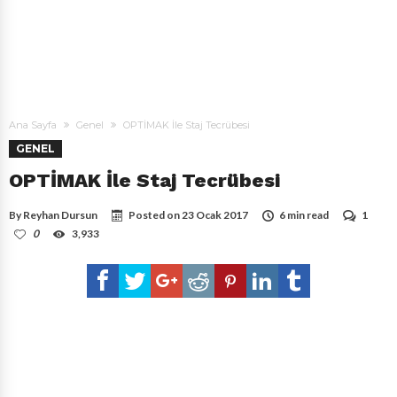
Ana Sayfa
Genel
OPTİMAK İle Staj Tecrübesi
GENEL
OPTİMAK İle Staj Tecrübesi
By
Reyhan Dursun
Posted on
23 Ocak 2017
6 min read
1
0
3,933