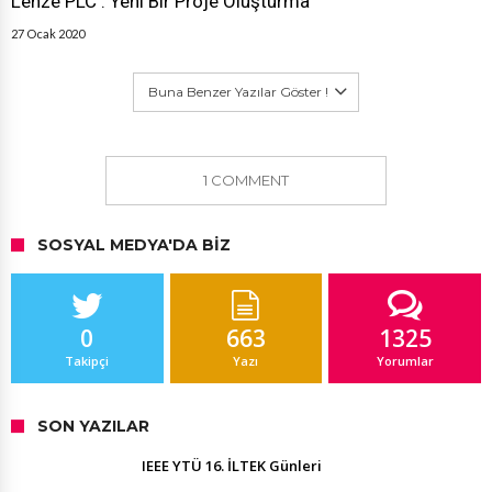
Lenze PLC : Yeni Bir Proje Oluşturma
27 Ocak 2020
Buna Benzer Yazılar Göster !
1 COMMENT
SOSYAL MEDYA'DA BIZ
0
663
1325
Takipçi
Yazı
Yorumlar
SON YAZILAR
IEEE YTÜ 16. İLTEK Günleri