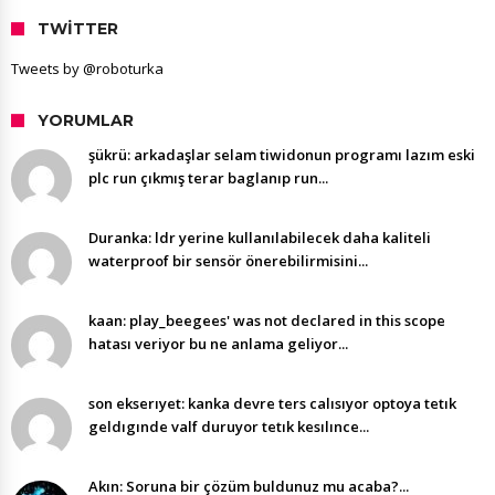
TWITTER
Tweets by @roboturka
YORUMLAR
şükrü: arkadaşlar selam tiwidonun programı lazım eski
plc run çıkmış terar baglanıp run...
Duranka: ldr yerine kullanılabilecek daha kaliteli
waterproof bir sensör önerebilirmisini...
kaan: play_beegees' was not declared in this scope
hatası veriyor bu ne anlama geliyor...
son ekserıyet: kanka devre ters calısıyor optoya tetık
geldıgınde valf duruyor tetık kesılınce...
Akın: Soruna bir çözüm buldunuz mu acaba?...