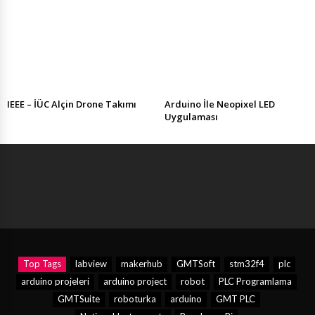
IEEE – İÜC Alçin Drone Takımı
Arduino İle Neopixel LED
Uygulaması
Top Tags
labview
makerhub
GMTSoft
stm32f4
plc
arduino projeleri
arduino project
robot
PLC Programlama
GMTSuite
roboturka
arduino
GMT PLC