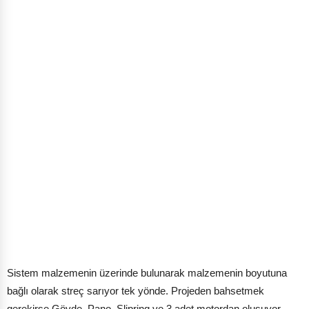
Sistem malzemenin üzerinde bulunarak malzemenin boyutuna
bağlı olarak streç sarıyor tek yönde. Projeden bahsetmek
gerekirse Gövde, Pano, Slipring ve 3 adet motordan oluşuyor.