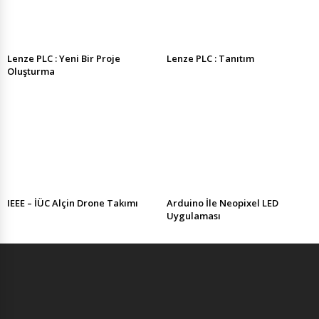
Lenze PLC : Yeni Bir Proje
Lenze PLC : Tanıtım
Oluşturma
IEEE – İÜC Alçin Drone Takımı
Arduino İle Neopixel LED
Uygulaması