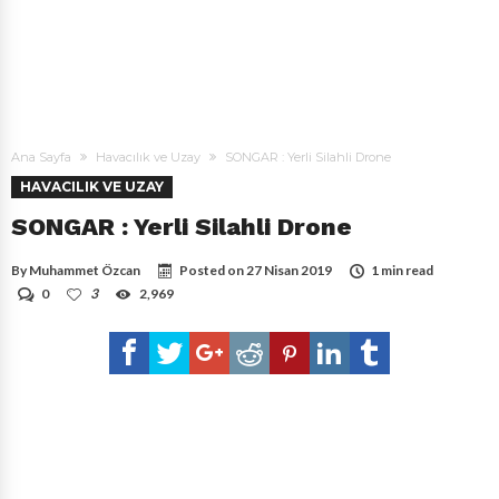
Ana Sayfa
Havacılık ve Uzay
SONGAR : Yerli Silahli Drone
HAVACILIK VE UZAY
SONGAR : Yerli Silahli Drone
By
Muhammet Özcan
Posted on
27 Nisan 2019
1 min read
0
3
2,969