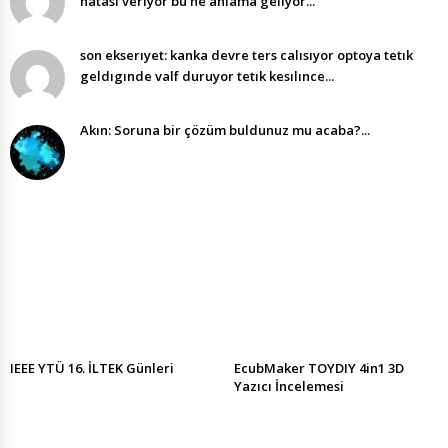
hatası veriyor bu ne anlama geliyor...
son ekserıyet: kanka devre ters calısıyor optoya tetık
geldıgınde valf duruyor tetık kesılınce...
Akın: Soruna bir çözüm buldunuz mu acaba?...
IEEE YTÜ 16. İLTEK Günleri
EcubMaker TOYDIY 4in1 3D
Yazıcı İncelemesi