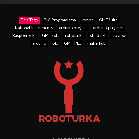
Top Tags
PLC Programlama
robot
GMTSuite
National Instruments
arduino project
arduino projeleri
Raspberry Pi
GMTSoft
roboturka
stm32f4
labview
arduino
plc
GMT PLC
makerhub