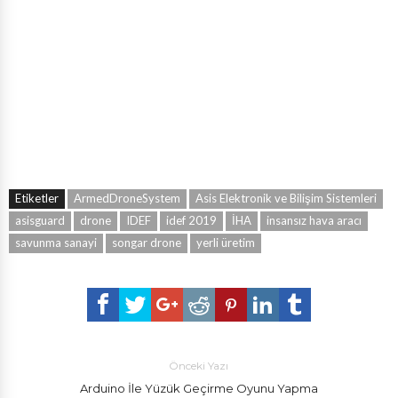
Etiketler
ArmedDroneSystem
Asis Elektronik ve Bilişim Sistemleri
asisguard
drone
IDEF
idef 2019
İHA
insansız hava aracı
savunma sanayi
songar drone
yerli üretim
Önceki Yazı
Arduino İle Yüzük Geçirme Oyunu Yapma