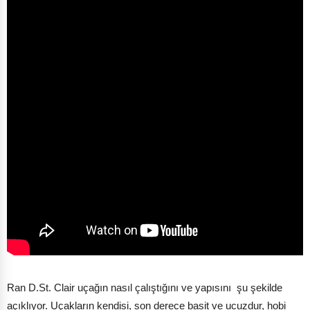
Ran D.St. Clair uçağın nasıl çalıştığını ve yapısını şu şekilde
açıklıyor. Uçakların kendisi, son derece basit ve ucuzdur, hobi