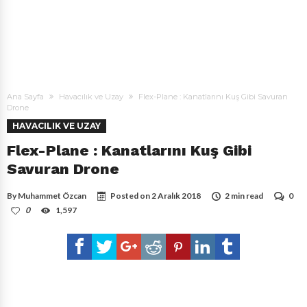
Ana Sayfa
Havacılık ve Uzay
Flex-Plane : Kanatlarını Kuş Gibi Savuran
Drone
HAVACILIK VE UZAY
Flex-Plane : Kanatlarını Kuş Gibi
Savuran Drone
By
Muhammet Özcan
Posted on
2 Aralık 2018
2 min read
0
0
1,597