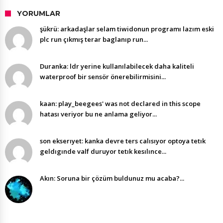
YORUMLAR
şükrü: arkadaşlar selam tiwidonun programı lazım eski
plc run çıkmış terar baglanıp run...
Duranka: ldr yerine kullanılabilecek daha kaliteli
waterproof bir sensör önerebilirmisini...
kaan: play_beegees' was not declared in this scope
hatası veriyor bu ne anlama geliyor...
son ekserıyet: kanka devre ters calısıyor optoya tetık
geldıgınde valf duruyor tetık kesılınce...
Akın: Soruna bir çözüm buldunuz mu acaba?...