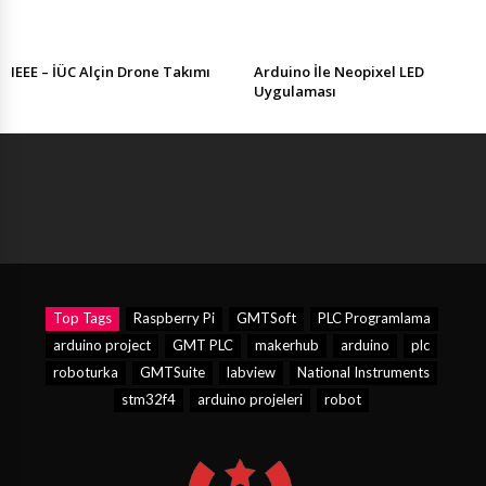
IEEE – İÜC Alçin Drone Takımı
Arduino İle Neopixel LED
Uygulaması
Top Tags
Raspberry Pi
GMTSoft
PLC Programlama
arduino project
GMT PLC
makerhub
arduino
plc
roboturka
GMTSuite
labview
National Instruments
stm32f4
arduino projeleri
robot