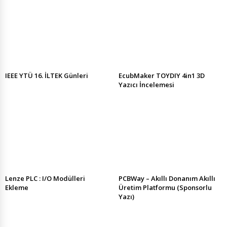
IEEE YTÜ 16. İLTEK Günleri
EcubMaker TOYDIY 4in1 3D
Yazıcı İncelemesi
Lenze PLC : I/O Modülleri
PCBWay – Akıllı Donanım Akıllı
Ekleme
Üretim Platformu (Sponsorlu
Yazı)