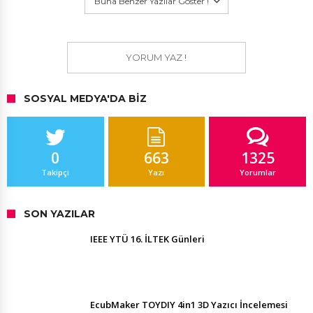
Buna Benzer Yazılar Göster !
YORUM YAZ !
SOSYAL MEDYA'DA BIZ
0
663
1325
Takipçi
Yazı
Yorumlar
SON YAZILAR
IEEE YTÜ 16. İLTEK Günleri
EcubMaker TOYDIY 4in1 3D Yazıcı İncelemesi