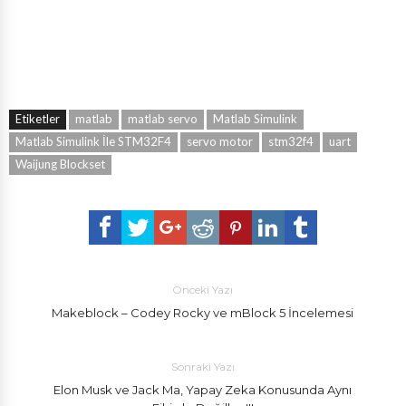
Etiketler
matlab
matlab servo
Matlab Simulink
Matlab Simulink İle STM32F4
servo motor
stm32f4
uart
Waijung Blockset
Önceki Yazı
Makeblock – Codey Rocky ve mBlock 5 İncelemesi
Sonraki Yazı
Elon Musk ve Jack Ma, Yapay Zeka Konusunda Aynı