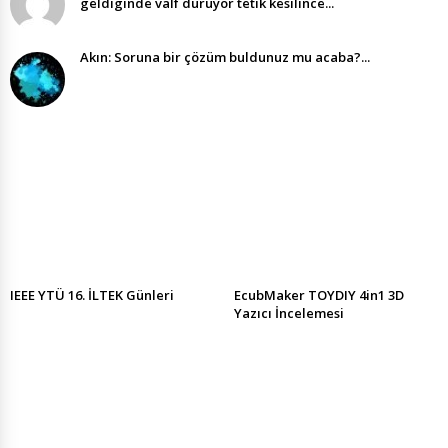
geldıgınde valf duruyor tetık kesılınce...
Akın: Soruna bir çözüm buldunuz mu acaba?...
IEEE YTÜ 16. İLTEK Günleri
EcubMaker TOYDIY 4in1 3D
Yazıcı İncelemesi