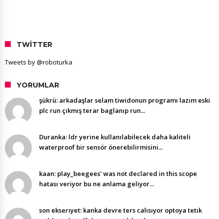
TWITTER
Tweets by @roboturka
YORUMLAR
şükrü: arkadaşlar selam tiwidonun programı lazım eski
plc run çıkmış terar baglanıp run...
Duranka: ldr yerine kullanılabilecek daha kaliteli
waterproof bir sensör önerebilirmisini...
kaan: play_beegees' was not declared in this scope
hatası veriyor bu ne anlama geliyor...
son ekserıyet: kanka devre ters calısıyor optoya tetık