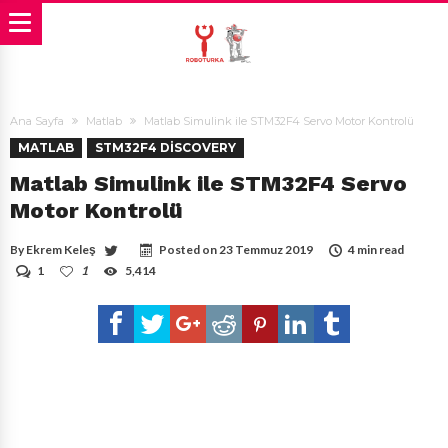
Ana Sayfa
Matlab
Matlab Simulink ile STM32F4 Servo Motor Kontrolü
MATLAB
STM32F4 DISCOVERY
Matlab Simulink ile STM32F4 Servo
Motor Kontrolü
By
Ekrem Keleş
Posted on
23 Temmuz 2019
4 min read
1
1
5,414