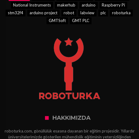
National Instruments
makerhub
arduino
Raspberry Pi
stm32f4
arduino project
robot
labview
plc
roboturka
GMTSoft
GMT PLC
HAKKIMIZDA
roboturka.com, gönüllülük esasına dayanan bir eğitim projesidir. Yıllardır
üniversitelerimizde gösterilen mühendislik eğitiminin yetersizliğinden