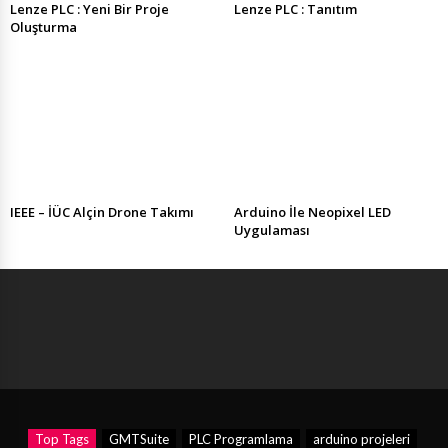
Lenze PLC : Yeni Bir Proje
Lenze PLC : Tanıtım
Oluşturma
IEEE – İÜC Alçin Drone Takımı
Arduino İle Neopixel LED
Uygulaması
Top Tags
GMTSuite
PLC Programlama
arduino projeleri