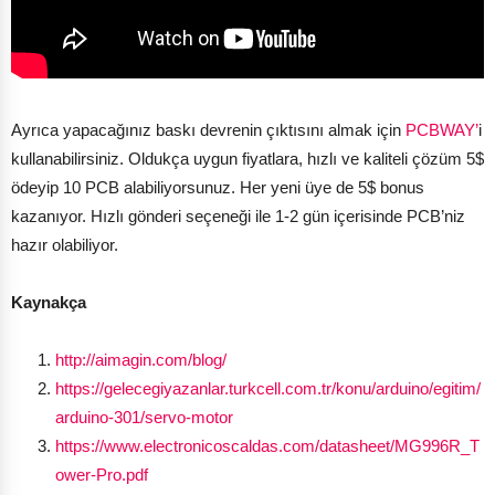
Ayrıca yapacağınız baskı devrenin çıktısını almak için
PCBWAY’
i
kullanabilirsiniz. Oldukça uygun fiyatlara, hızlı ve kaliteli çözüm 5$
ödeyip 10 PCB alabiliyorsunuz. Her yeni üye de 5$ bonus
kazanıyor. Hızlı gönderi seçeneği ile 1-2 gün içerisinde PCB’niz
hazır olabiliyor.
Kaynakça
http://aimagin.com/blog/
https://gelecegiyazanlar.turkcell.com.tr/konu/arduino/egitim/
arduino-301/servo-motor
https://www.electronicoscaldas.com/datasheet/MG996R_T
ower-Pro.pdf